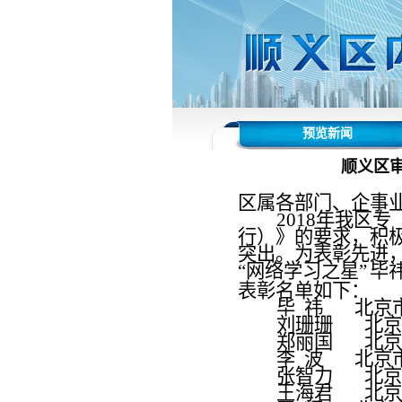
预览新闻
顺义区审
区属各部门、企事
2018
年我区专
行）》的要求，积
突出。为表彰先进
“网络学习之星”
毕
表彰名单如下：
毕
祎
北京
刘珊珊
北京
郑丽国
北京
李
波
北京
张智力
北京
王海君
北京