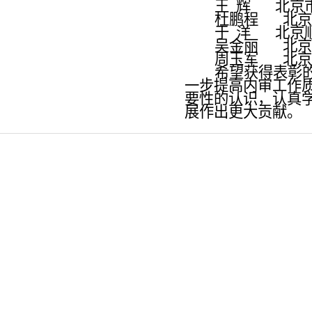
王
辉
北京
杜鹏程
北京
于
洋
北京
吴金丽
北京
周玉军
北京
希望获得表彰
一步提高内审工作
要性的认识，认真
展作出更大贡献。